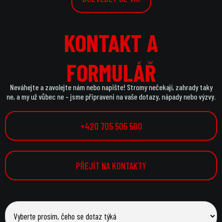
KONTAKT A
KONTAKT A
FORMULÁŘ
FORMULÁŘ
Neváhejte a zavolejte nám nebo napište! Stromy nečekají, zahrady taky
ne, a my už vůbec ne – jsme připraveni na vaše dotazy, nápady nebo výzvy.
+420 705 505 500
PŘEJÍT NA KONTAKTY