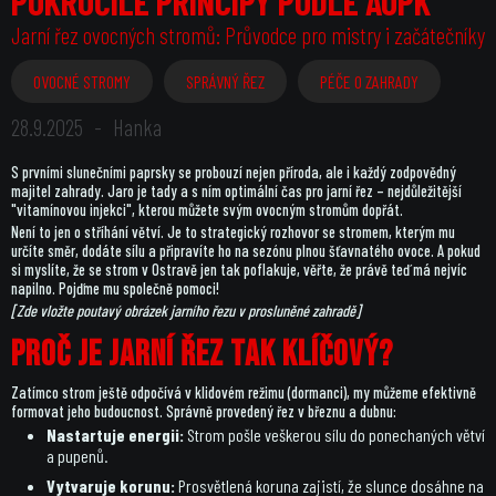
POKROČILÉ PRINCIPY PODLE AOPK
Jarní řez ovocných stromů: Průvodce pro mistry i začátečníky
OVOCNÉ STROMY
SPRÁVNÝ ŘEZ
PÉČE O ZAHRADY
28.9.2025
-
Hanka
S prvními slunečními paprsky se probouzí nejen příroda, ale i každý zodpovědný
majitel zahrady. Jaro je tady a s ním optimální čas pro jarní řez – nejdůležitější
"vitamínovou injekci", kterou můžete svým ovocným stromům dopřát.
Není to jen o stříhání větví. Je to strategický rozhovor se stromem, kterým mu
určíte směr, dodáte sílu a připravíte ho na sezónu plnou šťavnatého ovoce. A pokud
si myslíte, že se strom v Ostravě jen tak poflakuje, věřte, že právě teď má nejvíc
napilno. Pojďme mu společně pomoci!
[Zde vložte poutavý obrázek jarního řezu v prosluněné zahradě]
Proč je jarní řez tak klíčový?
Zatímco strom ještě odpočívá v klidovém režimu (dormanci), my můžeme efektivně
formovat jeho budoucnost. Správně provedený řez v březnu a dubnu:
Nastartuje energii:
Strom pošle veškerou sílu do ponechaných větví
a pupenů.
Vytvaruje korunu:
Prosvětlená koruna zajistí, že slunce dosáhne na