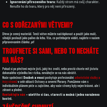
Ignorování přirozeného tvaru:
Každý strom má svůj charakter.
Nenuťte ho do tvaru, který pro něj není přirozený.
Co s odřezanými větvemi?
Dřevo je cenný materiál. Tenčí větve můžete naštěpkovat a použít jako mulč,
silnější poslouží jako palivo do krbu. Vše, co potřebujete vědět, najdete v našem
připravovaném článku:
při
Troufnete si sami, nebo to necháte
na nás?
Pokud si po přečtení nejste jistí, jaký řez zvolit, nebo prostě chcete mít jistotu
dokonalého výsledku bez rizika, neváhejte se na nás obrátit.
Naše společnost
Doubek a vnuci
poskytuje profesionální
arboristické služby a
řezy stromů
v celé oblasti Ostravy a severní Moravy. Pomůžeme vám s
individuálním plánem péče a zajistíme, aby vaše stromy byly nejen krásné, ale i
zdravé a plodné.
Kontaktujte nás
– ušetříte si čas, starosti a možná i jednu naraženou
kostrč.