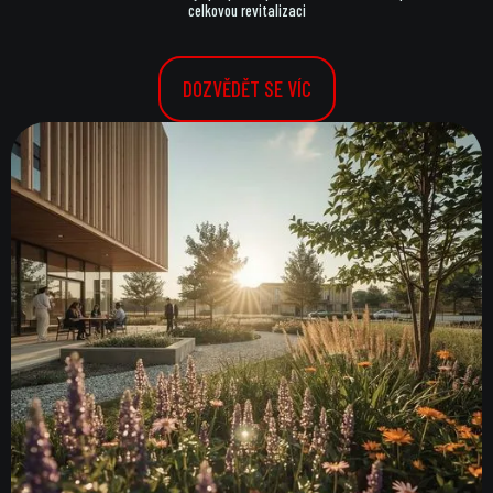
celkovou revitalizaci
DOZVĚDĚT SE VÍC