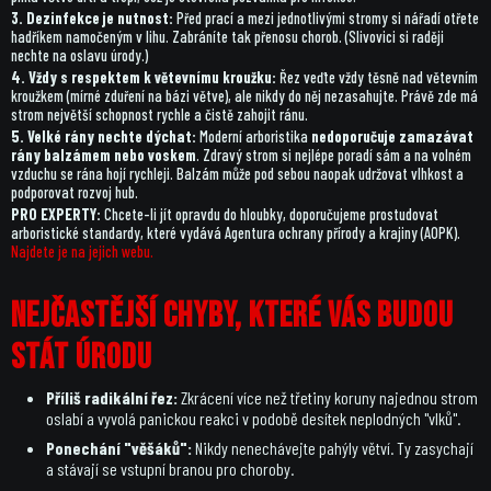
3. Dezinfekce je nutnost:
Před prací a mezi jednotlivými stromy si nářadí otřete
hadříkem namočeným v lihu. Zabráníte tak přenosu chorob. (Slivovici si raději
nechte na oslavu úrody.)
4. Vždy s respektem k větevnímu kroužku:
Řez veďte vždy těsně nad větevním
kroužkem (mírné zduření na bázi větve), ale nikdy do něj nezasahujte. Právě zde má
strom největší schopnost rychle a čistě zahojit ránu.
5. Velké rány nechte dýchat:
Moderní arboristika
nedoporučuje zamazávat
rány balzámem nebo voskem
. Zdravý strom si nejlépe poradí sám a na volném
vzduchu se rána hojí rychleji. Balzám může pod sebou naopak udržovat vlhkost a
podporovat rozvoj hub.
PRO EXPERTY:
Chcete-li jít opravdu do hloubky, doporučujeme prostudovat
arboristické standardy, které vydává Agentura ochrany přírody a krajiny (AOPK).
Najdete je na jejich webu.
Nejčastější chyby, které vás budou
stát úrodu
Příliš radikální řez:
Zkrácení více než třetiny koruny najednou strom
oslabí a vyvolá panickou reakci v podobě desítek neplodných "vlků".
Ponechání "věšáků":
Nikdy nenechávejte pahýly větví. Ty zasychají
a stávají se vstupní branou pro choroby.