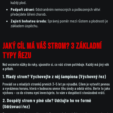
každý plod.
Podpoří zdraví:
Odstraněním nemocných a poškozených větví
předejdete šíření chorob.
Zajistí bohatou úrodu:
Správný poměr mezi růstem a plodností je
základem úspěchu.
Jaký cíl má váš strom? 3 základní
typy řezu
Než vezmete nůžky do ruky, ujasněte si, co váš strom potřebuje. Každý má jiný věk
a příběh.
1. Mladý strom? Vychovejte z něj šampiona (Výchovný řez)
Provádí se u mladých stromků prvních 3–5 let po výsadbě. Cílem je vytvořit pevnou
a vyváženou korunu, která v budoucnu unese tíhu úrody a odolá větru. Berte to jako
výchovu – co do stromu nyní investujete, to vám v dospělosti stonásobně vrátí.
2. Dospělý strom v plné síle? Udržujte ho ve formě
(Udržovací řez)