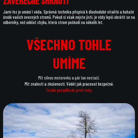
Závěrečné shrnutí
Jarní řez je umění i věda. Správná technika přispívá k dlouhodobé vitalitě a bohaté
úrodě vašich ovocných stromů. Pokud si však nejste jisti, je vždy lepší obrátit se na
odborníky, než udělat chybu, která strom poškodí na několik let.
VŠECHNO TOHLE
VŠECHNO TOHLE
UMÍME
UMÍME
Mít silnou motorovku a pár lan nestačí.
Mít znalosti a zkušenosti. Vědět jak pracovat bezpečně.
To nás posadilo do první řady.