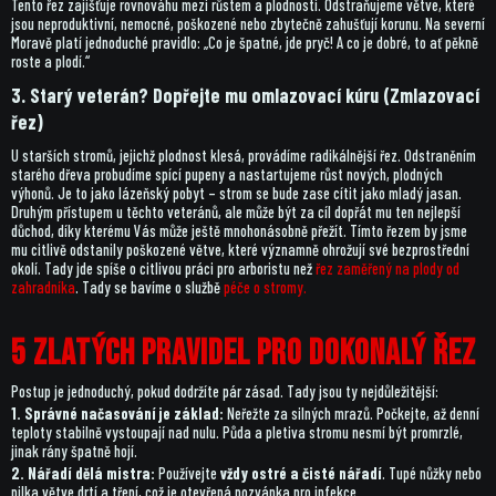
Tento řez zajišťuje rovnováhu mezi růstem a plodností. Odstraňujeme větve, které
jsou neproduktivní, nemocné, poškozené nebo zbytečně zahušťují korunu. Na severní
Moravě platí jednoduché pravidlo: „Co je špatné, jde pryč! A co je dobré, to ať pěkně
roste a plodí.“
3. Starý veterán? Dopřejte mu omlazovací kúru (Zmlazovací
řez)
U starších stromů, jejichž plodnost klesá, provádíme radikálnější řez. Odstraněním
starého dřeva probudíme spící pupeny a nastartujeme růst nových, plodných
výhonů. Je to jako lázeňský pobyt – strom se bude zase cítit jako mladý jasan.
Druhým přístupem u těchto veteránů, ale může být za cíl dopřát mu ten nejlepší
důchod, díky kterému Vás může ještě mnohonásobně přežít. Tímto řezem by jsme
mu citlivě odstanily poškozené větve, které významně ohrožují své bezprostřední
okolí. Tady jde spíše o citlivou práci pro arboristu než
řez zaměřený na plody od
zahradníka
. Tady se bavíme o službě
péče o stromy.
5 zlatých pravidel pro dokonalý řez
Postup je jednoduchý, pokud dodržíte pár zásad. Tady jsou ty nejdůležitější:
1. Správné načasování je základ:
Neřežte za silných mrazů. Počkejte, až denní
teploty stabilně vystoupají nad nulu. Půda a pletiva stromu nesmí být promrzlé,
jinak rány špatně hojí.
2. Nářadí dělá mistra:
Používejte
vždy ostré a čisté nářadí
. Tupé nůžky nebo
pilka větve drtí a třepí, což je otevřená pozvánka pro infekce.