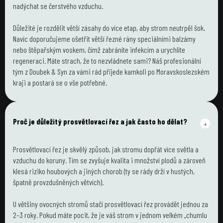
nadýchat se čerstvého vzduchu.
Důležité je rozdělit větší zásahy do více etap, aby strom neutrpěl šok. 
Navíc doporučujeme ošetřit větší řezné rány speciálními balzámy 
nebo štěpařským voskem, čímž zabráníte infekcím a urychlíte 
regeneraci. Máte strach, že to nezvládnete sami? Náš profesionální 
tým z Doubek & Syn za vámi rád přijede kamkoli po Moravskoslezském 
kraji a postará se o vše potřebné.
Proč je důležitý prosvětlovací řez a jak často ho dělat?
+
Prosvětlovací řez je skvělý způsob, jak stromu dopřát více světla a 
vzduchu do koruny. Tím se zvyšuje kvalita i množství plodů a zároveň 
klesá riziko houbových a jiných chorob (ty se rády drží v hustých, 
špatně provzdušněných větvích).
U většiny ovocných stromů stačí prosvětlovací řez provádět jednou za 
2–3 roky. Pokud máte pocit, že je váš strom v jednom velkém „chumlu 