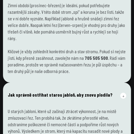
Zimní období (prosinec–březen) je ideální, pokud potřebujete 
razantnější zásahy. V této době strom „spí“ a koruna je bez listí, takže 
se v ní dobře vyznáte. Například jabloně a hrušně snášejí zimní řez 
velice dobře. Naopak letní řez (červen–srpen) je vhodný pro druhy jako 
třešeň či višně, kde pomáhá usměrnit bujný růst a rychleji se hojí 
rány.
Klíčové je vždy zohlednit konkrétní druh a stav stromu. Pokud si nejste 
jistí, kdy přesně zasáhnout, zavolejte nám na 
705 505 500
. Rádi vám 
poradíme, protože ve správně načasovaném řezu je půl úspěchu – a 
ten druhý půl je naše odborná práce.
Jak správně ostříhat starou jabloň, aby znovu plodila?
+
U starých jabloní, které už začínají ztrácet výkonnost, je na místě 
zmlazovací řez. Ten probíhá tak, že zkrátíme přerostlé větve, 
odstraníme poškozené či nemocné části a podpoříme růst nových 
výhonů. Výsledkem je strom, který má kapacitu nasadit nové plody a 