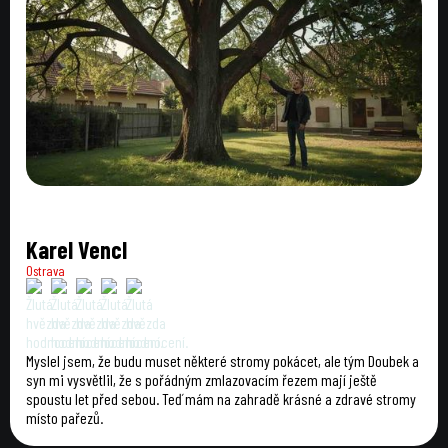
Karel Vencl
Ostrava
Myslel jsem, že budu muset některé stromy pokácet, ale tým Doubek a
syn mi vysvětlil, že s pořádným zmlazovacím řezem mají ještě
spoustu let před sebou. Teď mám na zahradě krásné a zdravé stromy
místo pařezů.