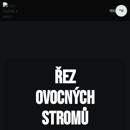
MENU
ŘEZ
OVOCNÝCH
STROMŮ