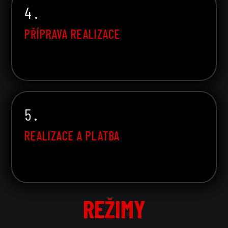
4 .
PŘÍPRAVA REALIZACE
5 .
REALIZACE A PLATBA
REŽIMY
REŽIMY