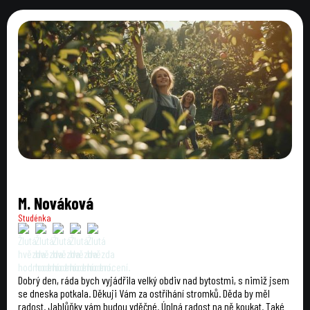
M. Nováková
Studénka
Dobrý den, ráda bych vyjádřila velký obdiv nad bytostmi, s nimiž jsem
se dneska potkala. Děkuji Vám za ostříhání stromků. Děda by měl
radost. Jablůňky vám budou vděčné. Úplná radost na ně koukat. Také