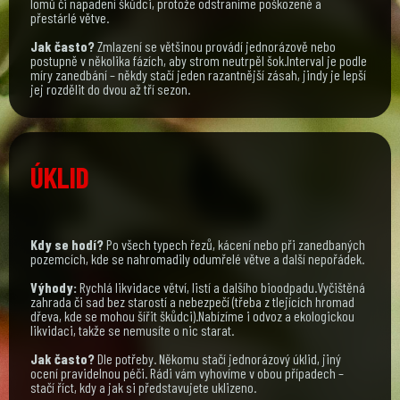
lomů či napadení škůdci, protože odstraníme poškozené a
přestárlé větve.
Jak často?
Zmlazení se většinou provádí jednorázově nebo
postupně v několika fázích, aby strom neutrpěl šok.Interval je podle
míry zanedbání – někdy stačí jeden razantnější zásah, jindy je lepší
jej rozdělit do dvou až tří sezon.
ÚKLID
Kdy se hodí?
Po všech typech řezů, kácení nebo při zanedbaných
pozemcích, kde se nahromadily odumřelé větve a další nepořádek.
Výhody:
Rychlá likvidace větví, listí a dalšího bioodpadu.Vyčištěná
zahrada či sad bez starostí a nebezpečí (třeba z tlejících hromad
dřeva, kde se mohou šířit škůdci).Nabízíme i odvoz a ekologickou
likvidaci, takže se nemusíte o nic starat.
Jak často?
Dle potřeby. Někomu stačí jednorázový úklid, jiný
ocení pravidelnou péči. Rádi vám vyhovíme v obou případech –
stačí říct, kdy a jak si představujete uklizeno.