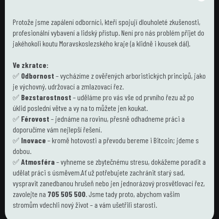
Protože jsme zapálení odborníci, kteří spojují dlouholeté zkušenosti, 
profesionální vybavení a lidský přístup. Není pro nás problém přijet do 
jakéhokoli koutu Moravskoslezského kraje (a klidně i kousek dál).
Ve zkratce:
✅ 
Odbornost
 – vycházíme z ověřených arboristických principů, jako 
je výchovný, udržovací a zmlazovací řez.
✅ 
Bezstarostnost
 – uděláme pro vás vše od prvního řezu až po 
úklid poslední větve a vy na to můžete jen koukat.
✅ 
Férovost
 – jednáme na rovinu, přesně odhadneme práci a 
doporučíme vám nejlepší řešení.
✅ 
Inovace
 – kromě hotovosti a převodu bereme i Bitcoin; jdeme s 
dobou.
✅ 
Atmosféra
 – vyhneme se zbytečnému stresu, dokážeme poradit a 
udělat práci s úsměvem.Ať už potřebujete zachránit starý sad, 
vyspravit zanedbanou hrušeň nebo jen jednorázový prosvětlovací řez, 
zavolejte na 
705 505 500
. Jsme tady proto, abychom vašim 
stromům vdechli nový život – a vám ušetřili starosti.