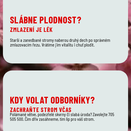
SLÁBNE PLODNOST?
ZMLAZENÍ JE LÉK
Starší a zanedbané stromy naberou druhý dech po správném
zmlazovacím řezu. Vrátíme jim vitalitu i chuť plodit.
KDY VOLAT ODBORNÍKY?
ZACHRAŇTE STROM VČAS
Polámané větve, podezřelé skvrny či slabá úroda? Zavolejte 705
505 500. Čím dřív zasáhneme, tím líp pro váš strom.