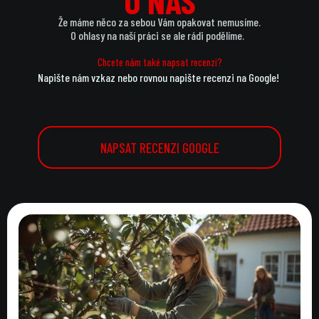
O NÁS
O NÁS
Že máme něco za sebou Vám opakovat nemusíme.
O ohlasy na naší práci se ale rádi podělíme.
Chcete nám také napsat recenzi?
Napište nám vzkaz nebo rovnou napište recenzi na Google!
NAPSAT RECENZI GOOGLE