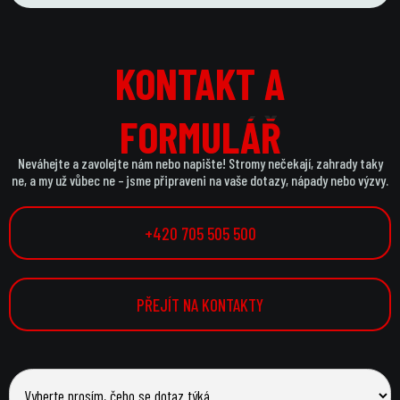
KONTAKT A
KONTAKT A
FORMULÁŘ
FORMULÁŘ
Neváhejte a zavolejte nám nebo napište! Stromy nečekají, zahrady taky
ne, a my už vůbec ne – jsme připraveni na vaše dotazy, nápady nebo výzvy.
+420 705 505 500
PŘEJÍT NA KONTAKTY