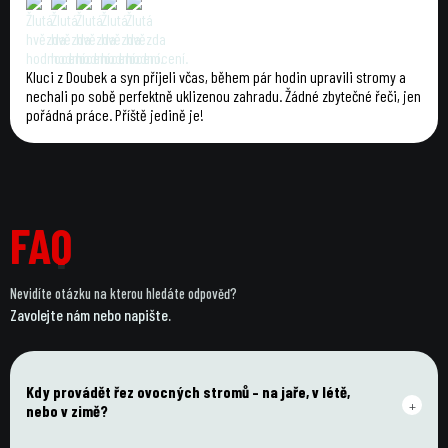
Kluci z Doubek a syn přijeli včas, během pár hodin upravili stromy a
nechali po sobě perfektně uklizenou zahradu. Žádné zbytečné řeči, jen
pořádná práce. Příště jedině je!
FAQ
FAQ
Nevidíte otázku na kterou hledáte odpověď?
Zavolejte nám nebo napište.
Kdy provádět řez ovocných stromů – na jaře, v létě, 
+
nebo v zimě?