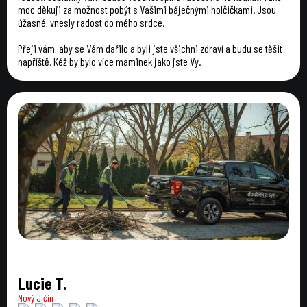
moc děkuji za možnost pobýt s Vašimi báječnými holčičkami. Jsou
úžasné, vnesly radost do mého srdce.
Přeji vám, aby se Vám dařilo a byli jste všichni zdraví a budu se těšit
napříště. Kéž by bylo více maminek jako jste Vy.
Lucie T.
Nový Jičín