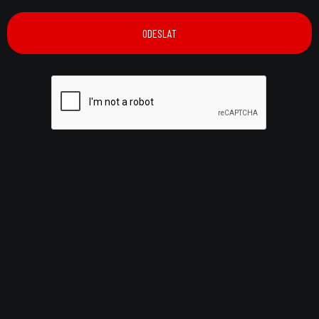
Přeštěte si o týmu, který tuhle firmu tvoří.
Umíme toho víc. Koukněte na služby.