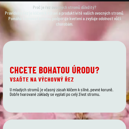
Proč je řez ovocných stromů důležitý?
Pravidelný řez je klíčem k zdraví a produktivitě vašich ovocných stromů.
Pomáhá formovat korunu, podporuje kvetení a zvyšuje odolnost vůči
chorobám.
CHCETE BOHATOU ÚRODU?
VSAĎTE NA VÝCHOVNÝ ŘEZ
U mladých stromů je včasný zásah klíčem k silné, pevné koruně.
Dobře tvarované základy se vyplatí po celý život stromu.