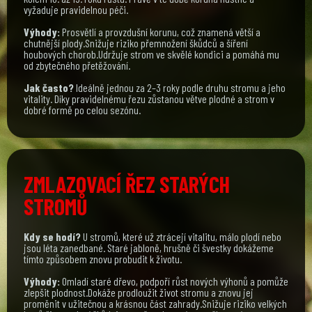
vyžaduje pravidelnou péči.
Výhody:
Prosvětlí a provzdušní korunu, což znamená větší a
chutnější plody.Snižuje riziko přemnožení škůdců a šíření
houbových chorob.Udržuje strom ve skvělé kondici a pomáhá mu
od zbytečného přetěžování.
Jak často?
Ideálně jednou za 2–3 roky podle druhu stromu a jeho
vitality. Díky pravidelnému řezu zůstanou větve plodné a strom v
dobré formě po celou sezónu.
ZMLAZOVACÍ ŘEZ STARÝCH
STROMŮ
Kdy se hodí?
U stromů, které už ztrácejí vitalitu, málo plodí nebo
jsou léta zanedbané. Staré jabloně, hrušně či švestky dokážeme
tímto způsobem znovu probudit k životu.
Výhody:
Omladí staré dřevo, podpoří růst nových výhonů a pomůže
zlepšit plodnost.Dokáže prodloužit život stromu a znovu jej
proměnit v užitečnou a krásnou část zahrady.Snižuje riziko velkých