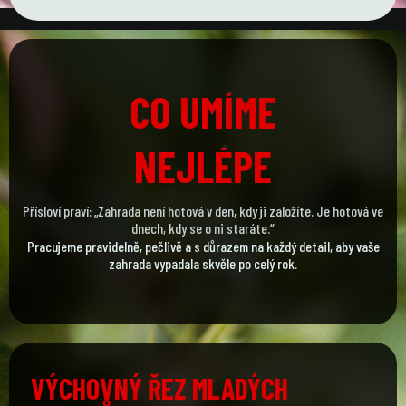
CO UMÍME
CO UMÍME
NEJLÉPE
NEJLÉPE
Přísloví praví: „Zahrada není hotová v den, kdy ji založíte. Je hotová ve
dnech, kdy se o ni staráte.“
Pracujeme pravidelně, pečlivě a s důrazem na každý detail, aby vaše
zahrada vypadala skvěle po celý rok.
VÝCHOVNÝ ŘEZ MLADÝCH