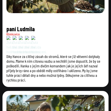
paní Ludmila
Klimkovice
Díky Hance za citlivý zásah do stromů, které se již větvemi dotýkaly
domu. Máme k nim citovou vazbu a nechtěli jsme dopustit, že by se
poškodili. Hanka s jejim dívčím komandem jak je jejich šéf nazval
přijely brzy ráno a po obědě měly ostříháno i uklizeno. My by jsme
tuhle práci dělali dny a nebo možná týdny. Děkujeme za citlivou a
rychlou práci.