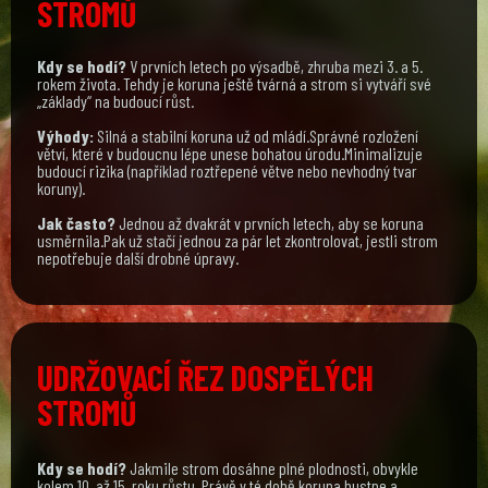
STROMŮ
Kdy se hodí?
V prvních letech po výsadbě, zhruba mezi 3. a 5.
rokem života. Tehdy je koruna ještě tvárná a strom si vytváří své
„základy“ na budoucí růst.
Výhody:
Silná a stabilní koruna už od mládí.Správné rozložení
větví, které v budoucnu lépe unese bohatou úrodu.Minimalizuje
budoucí rizika (například roztřepené větve nebo nevhodný tvar
koruny).
Jak často?
Jednou až dvakrát v prvních letech, aby se koruna
usměrnila.Pak už stačí jednou za pár let zkontrolovat, jestli strom
nepotřebuje další drobné úpravy.
UDRŽOVACÍ ŘEZ DOSPĚLÝCH
STROMŮ
Kdy se hodí?
Jakmile strom dosáhne plné plodnosti, obvykle
kolem 10. až 15. roku růstu. Právě v té době koruna hustne a