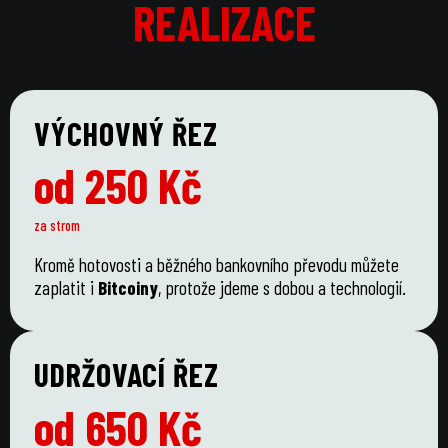
REALIZACE
REALIZACE
VÝCHOVNÝ ŘEZ
od 250 Kč
za strom
Kromě hotovosti a běžného bankovního převodu můžete
zaplatit i
Bitcoiny
, protože jdeme s dobou a technologií.
UDRŽOVACÍ ŘEZ
od 650 Kč