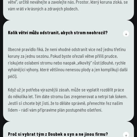
větví“, určitě neváhejte a zavolejte nás. Prostor, který koruna získá, se 
vám vrátí v krásných a zdravých plodech.
Kolik větví můžu odstranit, abych strom neohrozil?
+
Obecné pravidlo říká, že není vhodné odstranit více než jednu třetinu 
koruny za jednu sezónu. Pokud byste ořezali větve příliš prudce, 
riskujete oslabení stromu nebo naopak „vlkovitý“ růst (dlouhé, rychle 
vyhánějící výhony, které většinou nenesou plody a jen komplikují další 
péči).
Když už je potřeba výraznější zásah, může se vyplatit rozdělit práce 
do několika let. Tím dáte stromu čas zregenerovat a netrpí tak šokem. 
Jestli si chcete být jistí, že to děláte správně, přenechte řez našim 
lidem – rádi vám připravíme plán postupného ošetření.
Proč si vybrat tým z Doubek a syn a ne jinou firmu?
+