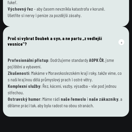
fukeř.
Výchovný řez
 – aby časem nevznikla katastrofa v koruně.
Ušetříte si nervy i peníze za pozdější zásahy.
Proč si vybrat Doubek a syn, a ne partu „z vedlejší 
+
vesnice“?
Profesionální přístup
: Dodržujeme standardy 
AOPK ČR
, jsme 
pojištění a vybavení.
Zkušenosti
: Makáme v Moravskoslezském kraji roky, takže víme, co 
s naší krajinou dělá průmyslový prach i ostré větry.
Komplexní služby
: Řez, kácení, vazby, výsadba – vše pod jednou 
střechou.
Ostravský humor
: Máme rádi 
naše řemeslo
 i 
naše zákazníky
, a 
děláme práci tak, aby byla radost na obou stranách.