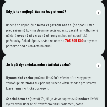
Kdy je ten nejlepší čas na řezy stromů?
+
Obecně se doporučuje 
mimo vegetační období
 (po opadu listí a 
před rašením), kdy má strom největší kapacitu zacelit rány. Nicméně 
některé 
ovocné či okrasné stromy
 mohou mít specifické 
požadavky. Pokud tápete, ozvěte se nám na 
705 505 500
 a my vám 
poradíme podle konkrétního druhu.
Je lepší dynamická, nebo statická vazba?
+
Dynamická vazba
 (pružná): Umožňuje větvím přirozený pohyb, 
zabraňuje ale 
zlomení
 v případě silného větru. Vhodná pro stromy, 
které nemají kritické poškození.
Statická vazba
 (pevná): Zajišťuje větve napevno, už 
nedovolí
 větší 
vychylování. Hodí se při závažném riziku rozlomení, často u 