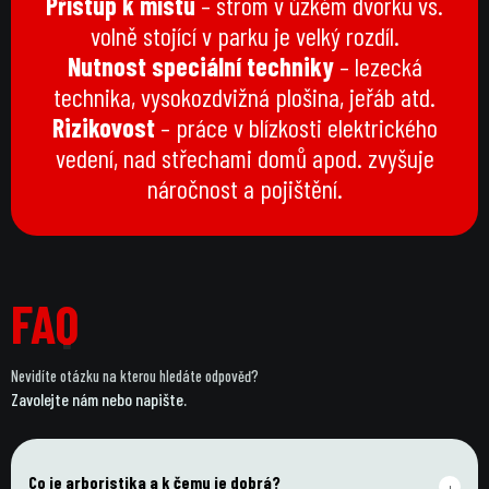
Přístup k místu
– strom v úzkém dvorku vs.
volně stojící v parku je velký rozdíl.
Nutnost speciální techniky
– lezecká
technika, vysokozdvižná plošina, jeřáb atd.
Rizikovost
– práce v blízkosti elektrického
vedení, nad střechami domů apod. zvyšuje
náročnost a pojištění.
FAQ
FAQ
Nevidíte otázku na kterou hledáte odpověď?
Zavolejte nám nebo napište.
Co je arboristika a k čemu je dobrá?
+