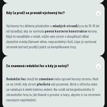
Kdy (a proč) se provádí výchovný řez?
+
Výchovný řez děláme především u 
mladých stromů
 (cca do 10–15 let 
od výsadby), aby se vyvinula 
pevná kosterní konstrukce
 koruny. 
Když to neuděláte v mládí, může vám strom v dospělosti dělat 
zbytečné vrásky (lámavé větve, nepravidelný růst). Lépe je vychovat 
stromek teď než později platit za komplikované řezy.
Co znamená redukční řez a kdy je nutný?
+
Redukční řez
 slouží ke 
zmenšení
 nebo úpravě koruny stromu. Hodí 
se ve chvíli, kdy strom 
přerůstá
 váš pozemek, škrtá o střechu nebo 
se natahuje k elektrickému vedení. Na rozdíl od bezpečnostního či 
zdravotního řezu tu jde hlavně o prostor a tvary, abyste si se stromem 
navzájem nepřekáželi.