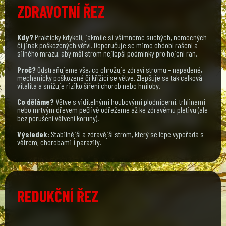
ZDRAVOTNÍ ŘEZ
Kdy?
Prakticky kdykoli, jakmile si všimneme suchých, nemocných
či jinak poškozených větví. Doporučuje se mimo období rašení a
silného mrazu, aby měl strom nejlepší podmínky pro hojení ran.
Proč?
Odstraňujeme vše, co ohrožuje zdraví stromu – napadené,
mechanicky poškozené či křížící se větve. Zlepšuje se tak celková
vitalita a snižuje riziko šíření chorob nebo hniloby.
Co děláme?
Větve s viditelnými houbovými plodnicemi, trhlinami
nebo mrtvým dřevem pečlivě odřežeme až ke zdravému pletivu (ale
bez porušení větvení koruny).
Výsledek:
Stabilnější a zdravější strom, který se lépe vypořádá s
větrem, chorobami i parazity.
REDUKČNÍ ŘEZ