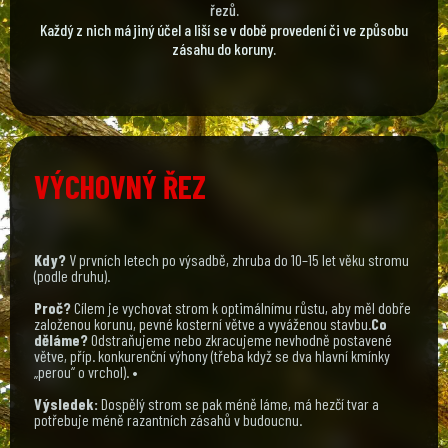
řezů.
Každý z nich má jiný účel a liší se v době provedení či ve způsobu
zásahu do koruny.
VÝCHOVNÝ ŘEZ
Kdy?
V prvních letech po výsadbě, zhruba do 10–15 let věku stromu
(podle druhu).
Proč?
Cílem je vychovat strom k optimálnímu růstu, aby měl dobře
založenou korunu, pevné kosterní větve a vyváženou stavbu.
Co
děláme?
Odstraňujeme nebo zkracujeme nevhodně postavené
větve, příp. konkurenční výhony (třeba když se dva hlavní kmínky
„perou“ o vrchol). •
Výsledek:
Dospělý strom se pak méně láme, má hezčí tvar a
potřebuje méně razantních zásahů v budoucnu.