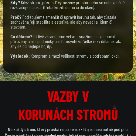
Kdy?
Když strom „přerostl“ vymezený prostor nebo se nebezpečně
rozkračuje do okolí (třeba ke zdi domu či do oken).
Proč?
Potřebujeme zmenšit či upravit korunu tak, aby zůstala
zachována její stabilita a estetika, ale aby nevadila lidem či
stavbám.
Co děláme?
Citlivě zkracujeme větve – snažíme se zachovat
přirozený tvar i podmínky pro fotosyntézu. Velké řezy děláme tak,
aby se co nejlépe hojily.
Výsledek:
Kompromis mezi velikostí stromu a potřebami okolí.
VAZBY V
VAZBY V
KORUNÁCH STROMŮ
KORUNÁCH STROMŮ
Ne každý strom, který praská nebo se rozkližuje, musí nutně pod pilu.
Často stačí instalace vhodné vazby, jež stromu pomůže udržet stabilitu.