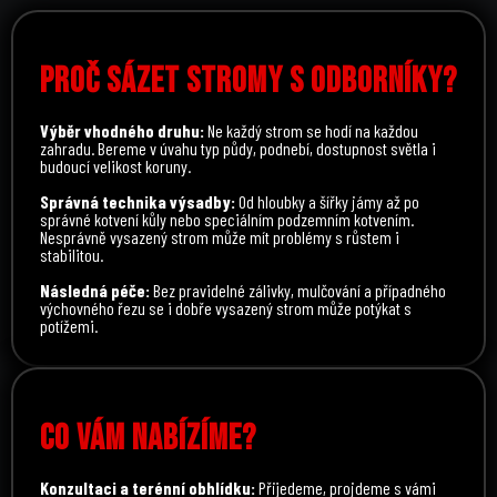
PROČ SÁZET STROMY S ODBORNÍKY?
Výběr vhodného druhu:
Ne každý strom se hodí na každou
zahradu. Bereme v úvahu typ půdy, podnebí, dostupnost světla i
budoucí velikost koruny.
Správná technika výsadby:
Od hloubky a šířky jámy až po
správné kotvení kůly nebo speciálním podzemním kotvením.
Nesprávně vysazený strom může mít problémy s růstem i
stabilitou.
Následná péče:
Bez pravidelné zálivky, mulčování a případného
výchovného řezu se i dobře vysazený strom může potýkat s
potížemi.
CO VÁM NABÍZÍME?
Konzultaci a terénní obhlídku:
Přijedeme, projdeme s vámi