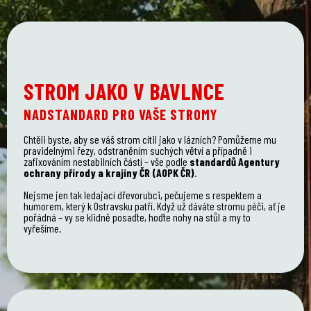
STROM JAKO V BAVLNCE
NADSTANDARD PRO VAŠE STROMY
Chtěli byste, aby se váš strom cítil jako v lázních? Pomůžeme mu
pravidelnými řezy, odstraněním suchých větví a případně i
zafixováním nestabilních částí – vše podle
standardů Agentury
ochrany přírody a krajiny ČR (AOPK ČR)
.
Nejsme jen tak ledajací dřevorubci, pečujeme s respektem a
humorem, který k Ostravsku patří. Když už dáváte stromu péči, ať je
pořádná – vy se klidně posaďte, hoďte nohy na stůl a my to
vyřešíme.