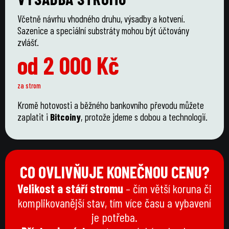
Včetně návrhu vhodného druhu, výsadby a kotvení.
Sazenice a speciální substráty mohou být účtovány
zvlášť.
od 2 000 Kč
za strom
Kromě hotovosti a běžného bankovního převodu můžete
zaplatit i
Bitcoiny
, protože jdeme s dobou a technologií.
CO OVLIVŇUJE KONEČNOU CENU?
Velikost a stáří stromu
– čím větší koruna či
komplikovanější stav, tím více času a vybavení
je potřeba.