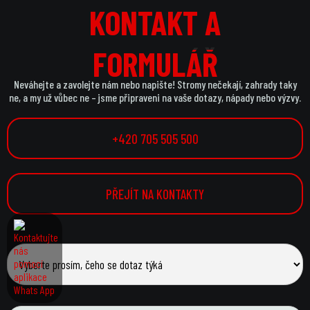
KONTAKT A
KONTAKT A
FORMULÁŘ
FORMULÁŘ
Neváhejte a zavolejte nám nebo napište! Stromy nečekají, zahrady taky
ne, a my už vůbec ne – jsme připraveni na vaše dotazy, nápady nebo výzvy.
+420 705 505 500
PŘEJÍT NA KONTAKTY