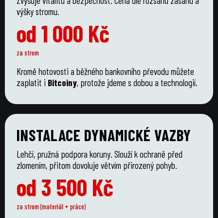
Zvyšuje vitalitu a bezpečnost. Cena dle rozsahu zásahu a
výšky stromu.
od 1 000 Kč
za strom
Kromě hotovosti a běžného bankovního převodu můžete
zaplatit i
Bitcoiny
, protože jdeme s dobou a technologií.
INSTALACE DYNAMICKÉ VAZBY
Lehčí, pružná podpora koruny. Slouží k ochraně před
zlomením, přitom dovoluje větvím přirozený pohyb.
od 3 500 Kč
za strom (materiál + práce)