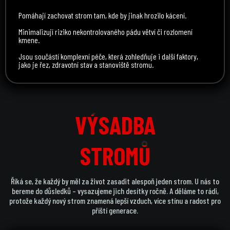
Pomáhají zachovat strom tam, kde by jinak hrozilo kácení.
Minimalizují riziko nekontrolovaného pádu větví či rozlomení
kmene.
Jsou součástí komplexní péče, která zohledňuje i další faktory,
jako je řez, zdravotní stav a stanoviště stromu.
VÝSADBA
VÝSADBA
STROMŮ
STROMŮ
Říká se, že každý by měl za život zasadit alespoň jeden strom. U nás to
bereme do důsledků – vysazujeme jich desítky ročně. A děláme to rádi,
protože každý nový strom znamená lepší vzduch, více stínu a radost pro
příští generace.