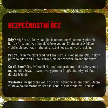
BEZPEČNOSTNÍ ŘEZ
Kdy?
Když hrozí, že by padající či nalomené větve mohly ohrozit
lidi, zvířata, budovy nebo elektrické vedení. Často se provádí po
vichřicích, bouřkách nebo při zjištění nebezpečných prasklin.
Proč?
Chráníme okolí před rizikem úrazu či škod na majetku. Někdy
je třeba odstranit i jinak zdravé, ale nebezpečně nakloněné větve.
Co děláme?
Ořezáváme či zkracujeme problematické větve, které
mohou ohrožovat frekventovaný prostor (např. chodníky, silnice,
dětská hřiště).
Výsledek:
Bezpečí pro vás, sousedy i náhodné kolemjdoucí. Strom
zůstává pokud možno ve stabilní kondici a nepředstavuje riziko.