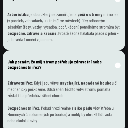
Arboristika
 je obor, který se zaměřuje na 
péči o stromy
 mimo les 
(v parcích, zahradách, u silnic či ve městech). Díky odborným 
zásahům (řezy, vazby, výsadba, popř. kácení) pomáháme stromům být 
bezpečné, zdravé a krásné
. Prostě žádná halabala práce s pilou – 
je to věda i umění v jednom.
Jak poznám, že můj strom potřebuje zdravotní nebo 
+
bezpečnostní řez?
Zdravotní řez
: Když jsou větve 
usychající, napadené houbou
 či 
mechanicky poškozené. Odstranění těchto větví stromu pomáhá 
zůstat fit a předchází šíření chorob.
Bezpečnostní řez
: Pokud hrozí reálné 
riziko pádu
 větví (třeba u 
zlomených či nalomených po bouřce) a mohly by ohrozit lidi, auta 
nebo okolní stavby.