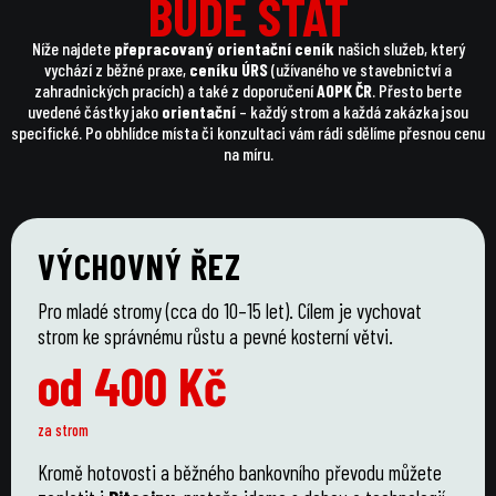
BUDE STÁT
BUDE STÁT
Níže najdete
přepracovaný orientační ceník
našich služeb, který
vychází z běžné praxe,
ceníku ÚRS
(užívaného ve stavebnictví a
zahradnických pracích) a také z doporučení
AOPK ČR
. Přesto berte
uvedené částky jako
orientační
– každý strom a každá zakázka jsou
specifické. Po obhlídce místa či konzultaci vám rádi sdělíme přesnou cenu
na míru.
VÝCHOVNÝ ŘEZ
Pro mladé stromy (cca do 10–15 let). Cílem je vychovat
strom ke správnému růstu a pevné kosterní větvi.
od 400 Kč
za strom
Kromě hotovosti a běžného bankovního převodu můžete