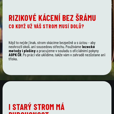
RIZIKOVÉ KÁCENÍ BEZ ŠRÁMU
CO KDYŽ UŽ VÁŠ STROM MUSÍ DOLŮ?
Když to nejde jinak, strom skácíme bezpečně a s úctou – aby
neohrozil okolí, ani sousedovu střechu. Používáme
lezecké
metody i plošiny
a pracujeme v souladu s oficiálními pokyny
AOPK ČR
. Po práci vše uklidíme, takže vám v zahradě nezůstane ani
tříska.
I STARÝ STROM MÁ