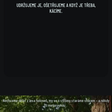
UDRŽUJEME JE, OŠETŘUJEME A KDYŽ JE TŘEBA,
KÁCÍME.
MAKÁME OD ROKU 2016
Nechceme dělat z lesa holoseč, my se o stromy staráme srdcem – a někdy
i motorovkou.