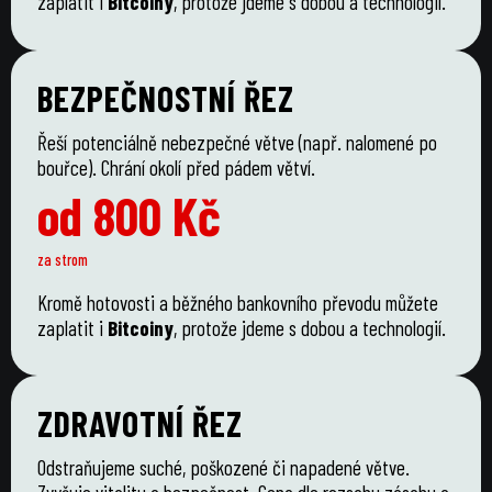
zaplatit i
Bitcoiny
, protože jdeme s dobou a technologií.
BEZPEČNOSTNÍ ŘEZ
Řeší potenciálně nebezpečné větve (např. nalomené po
bouřce). Chrání okolí před pádem větví.
od 800 Kč
za strom
Kromě hotovosti a běžného bankovního převodu můžete
zaplatit i
Bitcoiny
, protože jdeme s dobou a technologií.
ZDRAVOTNÍ ŘEZ
Odstraňujeme suché, poškozené či napadené větve.