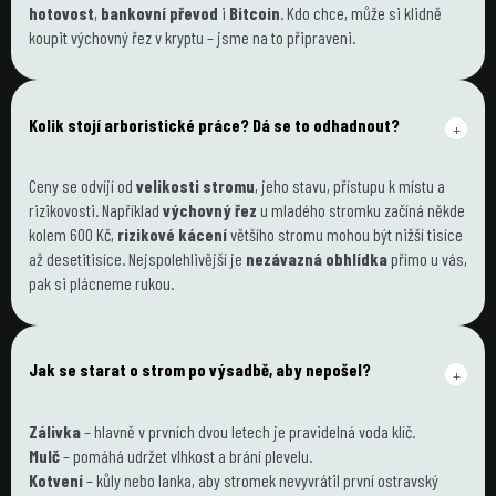
hotovost
, 
bankovní převod
 i 
Bitcoin
. Kdo chce, může si klidně 
koupit výchovný řez v kryptu – jsme na to připraveni.
Kolik stojí arboristické práce? Dá se to odhadnout?
+
Ceny se odvíjí od 
velikosti stromu
, jeho stavu, přístupu k místu a 
rizikovosti. Například 
výchovný řez
 u mladého stromku začíná někde 
kolem 600 Kč, 
rizikové kácení
 většího stromu mohou být nižší tisíce 
až desetitisíce. Nejspolehlivější je 
nezávazná obhlídka
 přímo u vás, 
pak si plácneme rukou.
Jak se starat o strom po výsadbě, aby nepošel?
+
Zálivka
 – hlavně v prvních dvou letech je pravidelná voda klíč.
Mulč
 – pomáhá udržet vlhkost a brání plevelu.
Kotvení
 – kůly nebo lanka, aby stromek nevyvrátil první ostravský 