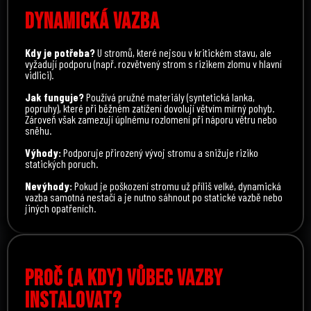
DYNAMICKÁ VAZBA
Kdy je potřeba?
U stromů, které nejsou v kritickém stavu, ale
vyžadují podporu (např. rozvětvený strom s rizikem zlomu v hlavní
vidlici).
Jak funguje?
Používá pružné materiály (syntetická lanka,
popruhy), které při běžném zatížení dovolují větvím mírný pohyb.
Zároveň však zamezují úplnému rozlomení při náporu větru nebo
sněhu.
Výhody:
Podporuje přirozený vývoj stromu a snižuje riziko
statických poruch.
Nevýhody:
Pokud je poškození stromu už příliš velké, dynamická
vazba samotná nestačí a je nutno sáhnout po statické vazbě nebo
jiných opatřeních.
PROČ (A KDY) VŮBEC VAZBY
INSTALOVAT?