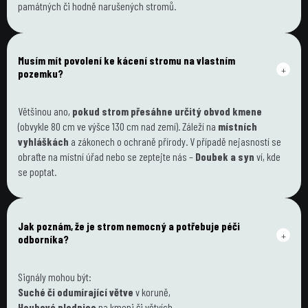
památných či hodně narušených stromů.
Musím mít povolení ke kácení stromu na vlastním 
+
pozemku?
Většinou ano, 
pokud strom přesáhne určitý obvod kmene
(obvykle 80 cm ve výšce 130 cm nad zemí). Záleží na 
místních 
vyhláškách
 a zákonech o ochraně přírody. V případě nejasností se 
obraťte na místní úřad nebo se zeptejte nás – 
Doubek a syn
 ví, kde 
se poptat.
Jak poznám, že je strom nemocný a potřebuje péči 
+
odborníka?
Signály mohou být:
Suché či odumírající větve
 v koruně,
Houbové plodnice
 na kmeni či větvích,