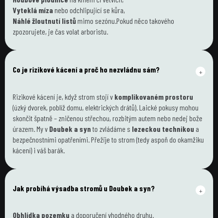
Vyteklá míza
 nebo odchlipující se kůra,
Náhlé žloutnutí listů
 mimo sezónu.Pokud něco takového 
zpozorujete, je čas volat arboristu.
Co je rizikové kácení a proč ho nezvládnu sám?
+
Rizikové kácení je, když strom stojí v 
komplikovaném prostoru
(úzký dvorek, poblíž domu, elektrických drátů). Laické pokusy mohou 
skončit špatně – zničenou střechou, rozbitým autem nebo nedej bože 
úrazem. My v 
Doubek a syn
 to zvládáme s 
lezeckou technikou
 a 
bezpečnostními opatřeními. Přežije to strom (tedy aspoň do okamžiku 
kácení) i váš barák.
Jak probíhá výsadba stromů u Doubek a syn?
+
Obhlídka pozemku
 a doporučení vhodného druhu.