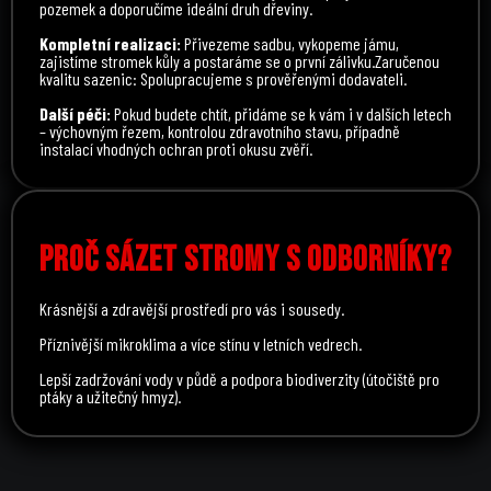
pozemek a doporučíme ideální druh dřeviny.
Kompletní realizaci:
Přivezeme sadbu, vykopeme jámu,
zajistíme stromek kůly a postaráme se o první zálivku.Zaručenou
kvalitu sazenic: Spolupracujeme s prověřenými dodavateli.
Další péči:
Pokud budete chtít, přidáme se k vám i v dalších letech
– výchovným řezem, kontrolou zdravotního stavu, případně
instalací vhodných ochran proti okusu zvěří.
PROČ SÁZET STROMY S ODBORNÍKY?
Krásnější a zdravější prostředí pro vás i sousedy.
Příznivější mikroklima a více stínu v letních vedrech.
Lepší zadržování vody v půdě a podpora biodiverzity (útočiště pro
ptáky a užitečný hmyz).