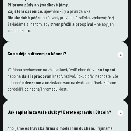
Příprava půdy a výsadbové jámy
.
Zajištění sazenice
, upevnění kůly a první zálivka.
Dlouhodobá péče
 (mulčování, pravidelná zálivka, výchovný řez).
Zakládáme si na tom, aby strom 
přežil a prospíval
 – ne aby jen 
zdobil fakturu.
Co se děje s dřevem po kácení?
+
Většinou necháváme na zákazníkovi, jestli chce dřevo 
na topení
nebo na 
další zpracování
 (např. řezivo). Pokud dříví nechcete, vše 
odborně 
odvezeme
 a nezůstane vám na dvoře ani třísek. Nejsme 
bordeláři, co nechají hromadu klestí.
Jak zaplatím za vaše služby? Berete opravdu i Bitcoin?
+
Ano, jsme 
ostravská firma s moderním duchem
. Přijímáme 