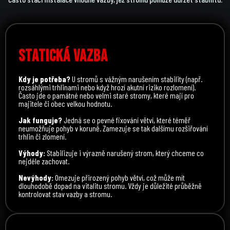
STATICKÁ VAZBA
Kdy je potřeba?
U stromů s vážným narušením stability (např.
rozsáhlými trhlinami nebo když hrozí akutní riziko rozlomení).
Často jde o památné nebo velmi staré stromy, které mají pro
majitele či obec velkou hodnotu.
Jak funguje?
Jedná se o pevné fixování větví, které téměř
neumožňuje pohyb v koruně. Zamezuje se tak dalšímu rozšiřování
trhlin či zlomení.
Výhody:
Stabilizuje i výrazně narušený strom, který chceme co
nejdéle zachovat.
Nevýhody:
Omezuje přirozený pohyb větví, což může mít
dlouhodobě dopad na vitalitu stromu. Vždy je důležité průběžně
kontrolovat stav vazby a stromu.