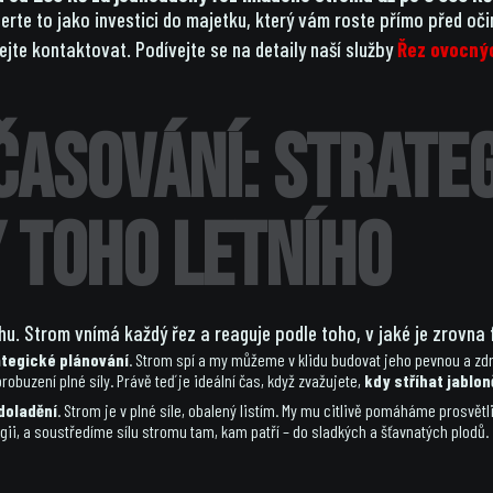
erte to jako investici do majetku, který vám roste přímo před oč
te kontaktovat. Podívejte se na detaily naší služby
Řez ovocný
asování: Strateg
y toho letního
hu. Strom vnímá každý řez a reaguje podle toho, v jaké je zrovna 
ategické plánování
. Strom spí a my můžeme v klidu budovat jeho pevnou a zdr
obuzení plné síly. Právě teď je ideální čas, když zvažujete,
kdy stříhat jablon
doladění
. Strom je v plné síle, obalený listím. My mu citlivě pomáháme prosvět
rgii, a soustředíme sílu stromu tam, kam patří – do sladkých a šťavnatých plodů.