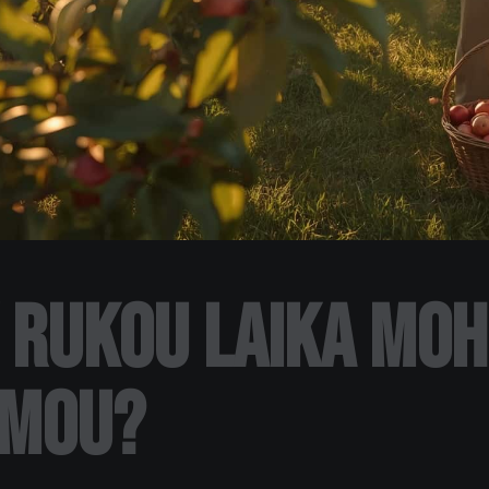
 rukou laika moh
omou?