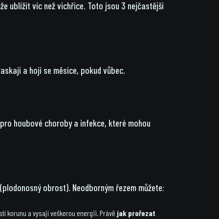
 ublížit víc než vichřice. Toto jsou 3 nejčastější
askají a hojí se měsíce, pokud vůbec.
a pro houbové choroby a infekce, které mohou
e" (plodonosný obrost). Neodborným řezem můžete:
stí korunu a vysají veškerou energii. Právě
jak prořezat