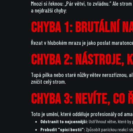
Mnozí si řeknou: „Pár větví, to zvládnu.“ Ale stro
a nejdražší chyby:
Chyba 1: Brutální n
Řezat v hlubokém mrazu je jako poslat maratonce 
Chyba 2: Nástroje, 
Tupá pilka nebo staré nůžky větev nerozříznou, a
zničit celý strom.
Chyba 3: Nevíte, CO 
Toto je umění, které odděluje profesionály od am
Odstranit to nejcennější:
Ustřihnout větve, které by p
Probudit "spící bestii":
Způsobit panickou reakci str