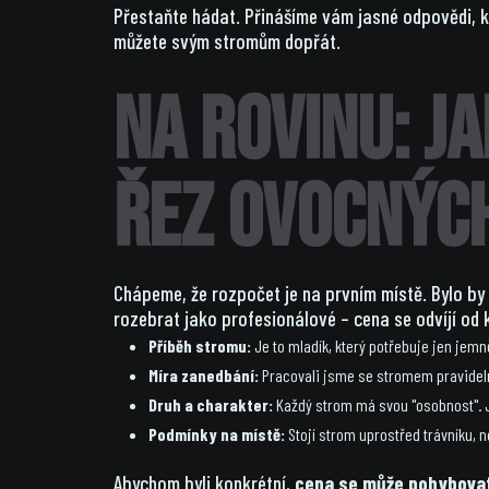
Přestaňte hádat. Přinášíme vám jasné odpovědi, kt
můžete svým stromům dopřát.
Na rovinu: J
řez ovocnýc
Chápeme, že rozpočet je na prvním místě. Bylo by 
rozebrat jako profesionálové – cena se odvíjí od 
Příběh stromu:
Je to mladík, který potřebuje jen jemn
Míra zanedbání:
Pracovali jsme se stromem pravidelně
Druh a charakter:
Každý strom má svou "osobnost". Ji
Podmínky na místě:
Stojí strom uprostřed trávníku, 
Abychom byli konkrétní,
cena se může pohybovat 