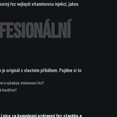
rný řez nejlepší vitamínovou injekcí, jakou
ofesionální
je originál s vlastním příběhem. Pojďme si to
zel a vyžaduje zmlazovací řez?
á houština?
 více za komplexní ozdravný řez starého a