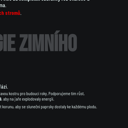
ima.
ch stromů
.
ie zimního
fázi.
avou kostru pro budoucí roky. Podporujeme tím růst,
ě
, aby na jaře explodovaly energií.
lit korunu, aby se sluneční paprsky dostaly ke každému plodu.