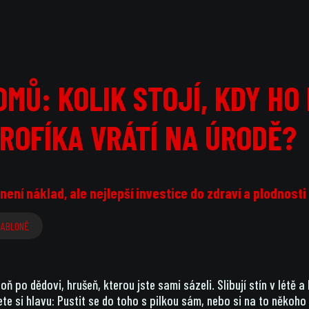
MŮ: KOLIK STOJÍ, KDY HO
PROFÍKA VRÁTÍ NA ÚRODĚ?
ení náklad, ale nejlepší investice do zdraví a plodnosti
JABLONĚ
oň po dědovi, hrušeň, kterou jste sami sázeli. Slibují stín v létě
ete si hlavu: Pustit se do toho s pilkou sám, nebo si na to někoho