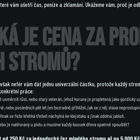
eré vám ušetří čas, peníze a zklamání. Ukážeme vám, proč je odbo
aká je cena za pr
h stromů?
však nefér vám dát jednu univerzální částku, protože každý strom 
konkrétní práce:
ě usměrnit růst, nebo starý veterán, jehož koruna je propletená jako gordický u
, nebo posledních pět let jen bezradně přihlížel, jak se z něj stává neprostupn
nak se řeže křehká třešeň náchylná ke klejotoku a jinak odolná jabloň.
nebo je natěsnaný u plotu a musíme každý kousek dřeva opatrně spouštět?
od 250 Kč za jednoduchý řez mladého stromu až po 5 000 Kč i