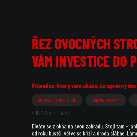
ŘEZ OVOCNÝCH STRO
VÁM INVESTICE DO 
Průvodce, který vám ukáže, že správný řez n
ŘEZ OVOCNÝCH STROMŮ
ÚDRŽBA ZAHRADY
4.10.2025
-
Kuba
Díváte se z okna na svou zahradu. Stojí tam – jabl
od roku hustší, větve se kříží a úroda slábne. Lám