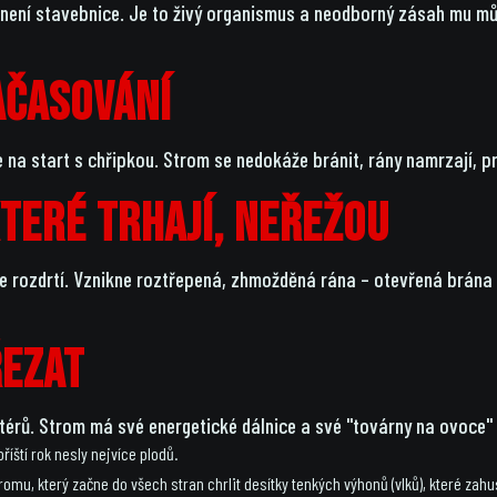
m není stavebnice. Je to živý organismus a neodborný zásah mu může
ačasování
na start s chřipkou. Strom se nedokáže bránit, rány namrzají, pr
které trhají, neřežou
le rozdrtí. Vznikne roztřepená, zhmožděná rána – otevřená brán
řezat
atérů. Strom má své energetické dálnice a své "továrny na ovoc
říští rok nesly nejvíce plodů.
omu, který začne do všech stran chrlit desítky tenkých výhonů (vlků), které zahu