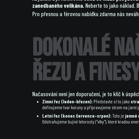
zanedbaného velikána.
Neberte to jako náklad. B
Pro přesnou a férovou nabídku zdarma nás neváhej
Dokonalé nač
řezu a fines
Načasování není jen doporučení, je to klíč k úspěc
Zimní řez (leden–březen):
Představte si to jako
str
definujeme tvar koruny a připravujeme strom na jarní pr
Letní řez (konec července–srpen):
Toto je
jemné 
Odstraňujeme bujné letorosty ("vlky"), které kradou ene